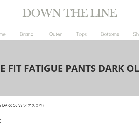
GE FIT FATIGUE PANTS DARK
NTS DARK OLIVE(オアスロウ)
E