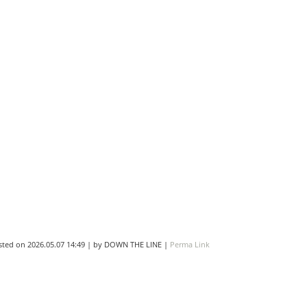
sted on
2026.05.07 14:49
|
by
DOWN THE LINE
|
Perma Link