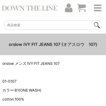
orslow IVY FIT JEANS 107 (オアスロウ 107)
orslow メンズ IVY FIT JEANS 107
01-0107
カラー:81(ONE WASH)
cotton 100%