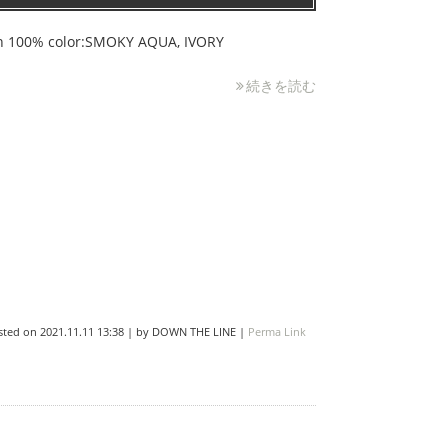
n 100% color:SMOKY AQUA, IVORY
続きを読む
sted on
2021.11.11 13:38
|
by
DOWN THE LINE
|
Perma Link