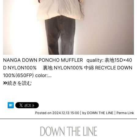
NANGA DOWN PONCHO MUFFLER quality: 表地15D×40
D NYLON100% 裏地 NYLON100% 中綿 RECYCLE DOWN
100%(650FP) color:…
続きを読む
Posted on
2024.12.13 15:00
|
by
DOWN THE LINE
|
Perma Link